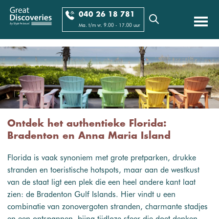
040 26 18 781
Ma. t/m vr. 9.00 - 17.00 uur
Ontdek het authentieke Florida:
Bradenton en Anna Maria Island
Florida is vaak synoniem met grote pretparken, drukke
stranden en toeristische hotspots, maar aan de westkust
van de staat ligt een plek die een heel andere kant laat
zien: de Bradenton Gulf Islands. Hier vindt u een
combinatie van zonovergoten stranden, charmante stadjes
en een ontspannen, bijna tijdloze sfeer die doet denken