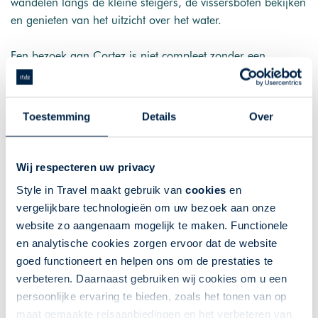
wandelen langs de kleine steigers, de vissersboten bekijken
en genieten van het uitzicht over het water.
Een bezoek aan Cortez is niet compleet zonder een
maaltijd bij de Star Fish Company. Dit restaurant met
eigen vismarkt serveert de vangst van de dag met uitzicht
op de baai. De combinatie van eenvoudige, verse
Toestemming
Details
Over
gerechten en de ontspannen sfeer van het dorp maakt het
een perfecte plek om even helemaal tot rust te komen.
Voor liefhebbers van lokale geschiedenis en authentieke
Wij respecteren uw privacy
culinaire ervaringen is Cortez een kleine, onvergetelijke
Style in Travel maakt gebruik van
cookies
en
ontdekking.
vergelijkbare technologieën om uw bezoek aan onze
website zo aangenaam mogelijk te maken. Functionele
en analytische cookies zorgen ervoor dat de website
Longboat Key: luxe en rust
goed functioneert en helpen ons om de prestaties te
Longboat Key staat bekend om zijn luxe resorts en
verbeteren. Daarnaast gebruiken wij cookies om u een
exclusieve restaurants, maar wie hier komt, ontdekt ook
persoonlijke ervaring te bieden, zoals het tonen van op
ongerepte stranden en een rustige, ontspannen sfeer. Het
maat gemaakte reisaanbiedingen en het verbeteren van