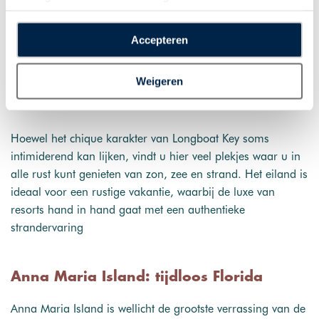
smalle eiland biedt een panoramisch uitzicht over de Golf
de interactie met o.a. social media. Door op
van Mexico en een perfecte setting voor strandwandelingen
“Accepteren” te klikken geeft u toestemming voor het
Accepteren
bij zonsondergang. Het eiland telt twaalf openbare
plaatsen van alle hierboven beschreven cookies en
stranden, waaronder Whitney Beach, dat het prestigieuze
technologieën, waarmee persoonlijke gegevens kunnen
Weigeren
Blue Wave-keurmerk draagt voor schone en veilige
worden verzameld. Indien u kiest voor “Weigeren”
stranden.
plaatsen wij enkel functionele cookies, en zal er geen
sprake zijn van gepersonaliseerde content.
Hoewel het chique karakter van Longboat Key soms
intimiderend kan lijken, vindt u hier veel plekjes waar u in
alle rust kunt genieten van zon, zee en strand. Het eiland is
ideaal voor een rustige vakantie, waarbij de luxe van
resorts hand in hand gaat met een authentieke
strandervaring
Anna Maria Island: tijdloos Florida
Anna Maria Island is wellicht de grootste verrassing van de