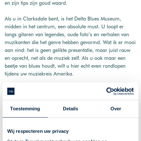
en zijn tips zijn goud waard.
Als u in Clarksdale bent, is het Delta Blues Museum,
midden in het centrum, een absolute must. U loopt er
langs gitaren van legendes, oude foto’s en verhalen van
muzikanten die het genre hebben gevormd. Wat ik er mooi
aan vind: het is geen gelikte presentatie, maar juist rauw
en oprecht, net als de muziek zelf. Als u ook maar een
beetje van blues houdt, wilt u hier echt even rondlopen
tijdens uw muziekreis Amerika.
Avonden voor live-muziek
Toestemming
Details
Over
’s Avonds ga ik graag naar Ground Zero Blues Club. Het
is een relaxte plek waar altijd wat gebeurt, met stevige
maaltijden en vaak live muziek. De sfeer is losjes, het
Wij respecteren uw privacy
publiek gemengd, en de optredens zijn vaak verrassend