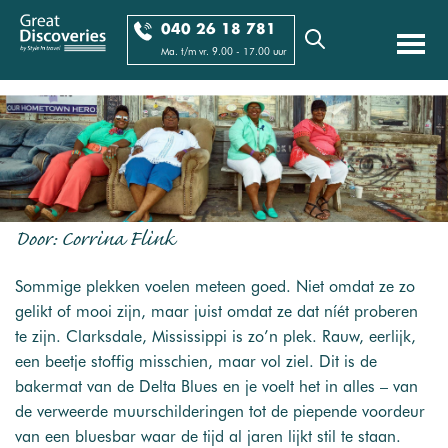
040 26 18 781
Ma. t/m vr. 9.00 - 17.00 uur
Door: Corrina Flink
Sommige plekken voelen meteen goed. Niet omdat ze zo
gelikt of mooi zijn, maar juist omdat ze dat níét proberen
te zijn. Clarksdale, Mississippi is zo’n plek. Rauw, eerlijk,
een beetje stoffig misschien, maar vol ziel. Dit is de
bakermat van de Delta Blues en je voelt het in alles – van
de verweerde muurschilderingen tot de piepende voordeur
van een bluesbar waar de tijd al jaren lijkt stil te staan.