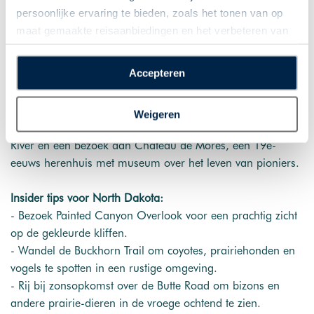
landschappen. Theodore Roosevelt National Park, South
persoonlijke ervaring te bieden, zoals het tonen van op
Unit, biedt prairie, heuvels en bos. De Scenic Loop Road
maat gemaakte reisaanbiedingen en het verbeteren van
geeft uitzicht op kuddes bizons en pronghorns. Kortere
de interactie met o.a. social media. Door op
wandelingen zoals Wind Canyon Trail en Caprock Coulee
“Accepteren” te klikken geeft u toestemming voor het
Accepteren
Trail bieden zicht op de valleien en de prairie.
plaatsen van alle hierboven beschreven cookies en
technologieën, waarmee persoonlijke gegevens kunnen
Het stadje Medora heeft historische gebouwen en toegang
Weigeren
worden verzameld. Indien u kiest voor “Weigeren”
tot activiteiten zoals paardrijden langs de Little Missouri
plaatsen wij enkel functionele cookies, en zal er geen
River en een bezoek aan Chateau de Mores, een 19e-
sprake zijn van gepersonaliseerde content.
eeuws herenhuis met museum over het leven van pioniers.
Insider tips voor North Dakota:
- Bezoek Painted Canyon Overlook voor een prachtig zicht
op de gekleurde kliffen.
- Wandel de Buckhorn Trail om coyotes, prairiehonden en
vogels te spotten in een rustige omgeving.
- Rij bij zonsopkomst over de Butte Road om bizons en
andere prairie-dieren in de vroege ochtend te zien.