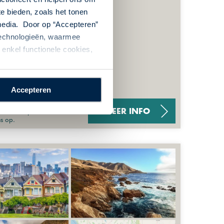
te bieden, zoals het tonen
 media. Door op “Accepteren”
 technologieën, waarmee
enkel functionele cookies,
Accepteren
sen. Klik op "meer
MEER INFO
ns op.