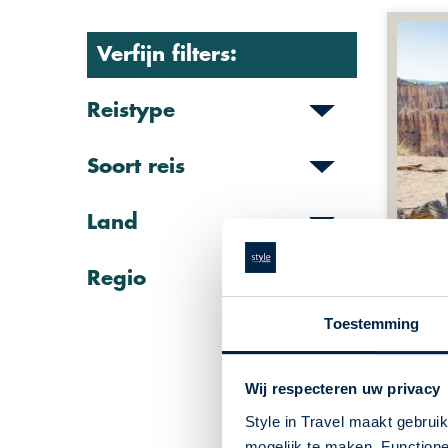
Verfijn filters:
Reistype
Soort reis
Land
Regio
Toestemming
GLT4
Las 
Wij respecteren uw privacy
Vereni
langer
Style in Travel maakt gebrui
mogelijk te maken. Functione