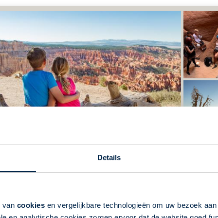
Details
6: Familiereis West Amerika - van San Fra
Vegas
gde Staten | Rondreis per auto | 23 dagen | West-Amerika | 22 
k van
cookies
en vergelijkbare technologieën om uw bezoek aa
le en analytische cookies zorgen ervoor dat de website goed fu