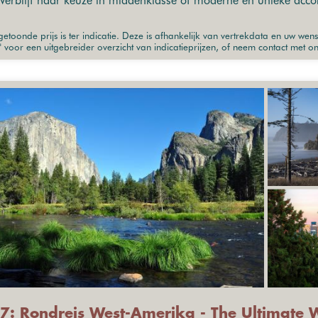
Verblijf naar keuze in middenklasse of moderne en unieke ac
etoonde prijs is ter indicatie. Deze is afhankelijk van vertrekdata en uw wen
" voor een uitgebreider overzicht van indicatieprijzen, of neem contact met o
7: Rondreis West-Amerika - The Ultimate 