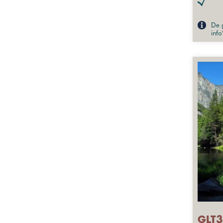
De g
info
GLT3