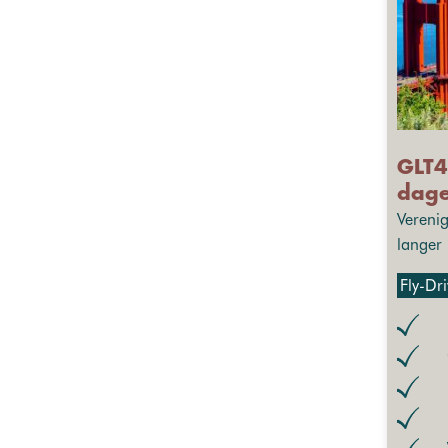
GLT4
dag
Vereni
langer
Fly-Dr