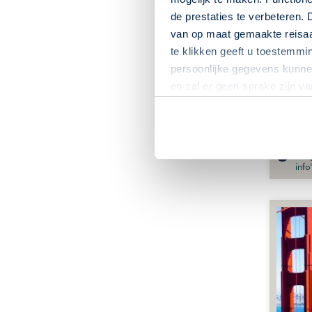
Fly-Dr
de prestaties te verbeteren. 
van op maat gemaakte reisaan
te klikken geeft u toestemmi
persoonlijke gegevens kunnen
en zal er geen sprake zijn v
De g
info