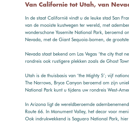
Van Californie tot Utah, van Nev
In de staat Californië vindt u de leuke stad San 
van de mooiste kustwegen ter wereld, met adembene
wonderschone Yosemite National Park, beroemd om z
Nevada, met de Giant Sequoia-bomen, de grootst
Nevada staat bekend om Las Vegas ‘the city that ne
rondreis ook rustigere plekken zoals de Ghost Tow
Utah is de thuisbasis van ‘the Mighty 5’; vijf nat
The Narrows, Bryce Canyon beroemd om zijn uniek
National Park kunt u tijdens uw rondreis West-Ame
In Arizona ligt de wereldberoemde adembenemende 
Route 66. In Monument Valley, het decor voor menig
Ook indrukwekkend is Saguaro National Park, hier