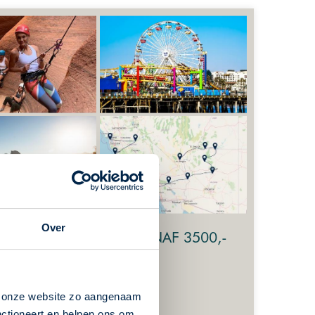
Over
VANAF 3500,-
ncisco naar
nacht(en) of
n onze website zo aangenaam
nctioneert en helpen ons om