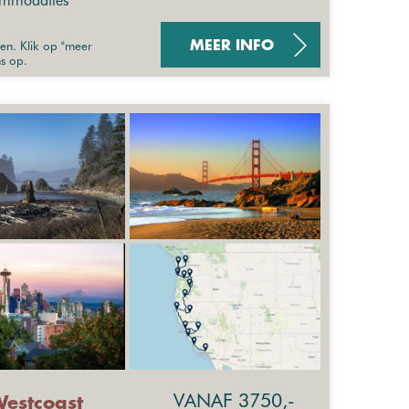
commodaties
sen. Klik op "meer
MEER INFO
ns op.
VANAF 3750,-
Westcoast