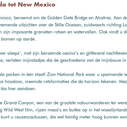
ada tot New Mexico
Francisco, beroemd om de Golden Gate Bridge en Alcatraz. Aan d
mende uitzichten over de Stille Oceaan, zuidwaarts richting Lo
ijn imposante granieten rotsen en watervallen. Ook vindt u d
e bomen op aarde.
ver sleeps’, met zijn beroemde casino’s en glitterend nachtlev
ns; verlaten mijnstadjes die de geschiedenis van de mijnbouw i
ionale parken in één staat! Zion National Park waar u spannend
e hoodoos, vreemde rotsformaties die de horizon tekenen. Maa
rika hier aandoen.
Grand Canyon, een van de grootste natuurwonderen ter wereld. 
 Wild West film, rijzen mesa’s en buttes op in het woestijnland
 kunt u reuzencactussen, die wel twintig meter hoog kunnen w