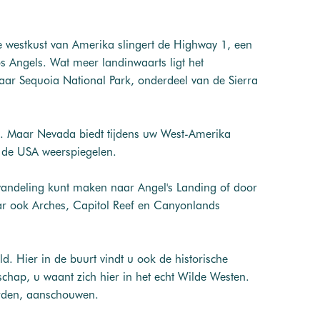
e westkust van Amerika slingert de Highway 1, een
s Angels. Wat meer landinwaarts ligt het
aar Sequoia National Park, onderdeel van de Sierra
en. Maar Nevada biedt tijdens uw West-Amerika
n de USA weerspiegelen.
e wandeling kunt maken naar Angel's Landing of door
r ook Arches, Capitol Reef en Canyonlands
Hier in de buurt vindt u ook de historische
schap, u waant zich hier in het echt Wilde Westen.
orden, aanschouwen.