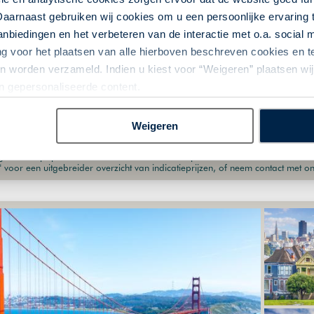
ives
Familiereizen
Rondreizen per huurauto
GreatLakes-Travel
Daarnaast gebruiken wij cookies om u een persoonlijke ervaring 
Reis voor het hele gezin
biedingen en het verbeteren van de interactie met o.a. social
ng voor het plaatsen van alle hierboven beschreven cookies en
Rustig reistempo
 worden verzameld. Indien u kiest voor “Weigeren” plaatsen wij 
Goede afwisselingen tussen steden en natuur
an gepersonaliseerde content.
Veel tijd voor activiteiten
Kindvriendelijke accommodaties
Weigeren
etoonde prijs is ter indicatie. Deze is afhankelijk van vertrekdata en uw wen
" voor een uitgebreider overzicht van indicatieprijzen, of neem contact met o