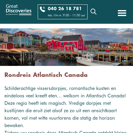
040 26 18 781
Ma. t/m vr. 9.00 - 17.00 uur
Rondreis Atlantisch Canada
Schilderachtige vissersdorpjes, romantische kusten en
eindeloos veel kreeft eten… welkom in Atlantisch Canada!
Deze regio heeft iets magisch. Vredige dorpjes met
kustlijnen die eruit ziet alsof ze zo uit een ansichtkaart
komen, vol met witte vuurtorens die statig de horizon
bewaken.
Tijdens uw rondreis door Atlantisch Canada ontdekt kleine