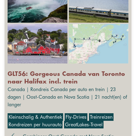
GLT56: Gorgeous Canada van Toronto
naar Halifax incl. trein
Canada | Rondreis Canada per auto en trein | 23
dagen | Oost-Canada en Nova Scotia | 21 nacht(en) of
langer
Kleinschalig & Authentiek
Fly-Drives
Treinreizen
Rondreizen per huurauto
GreatLakes-Travel