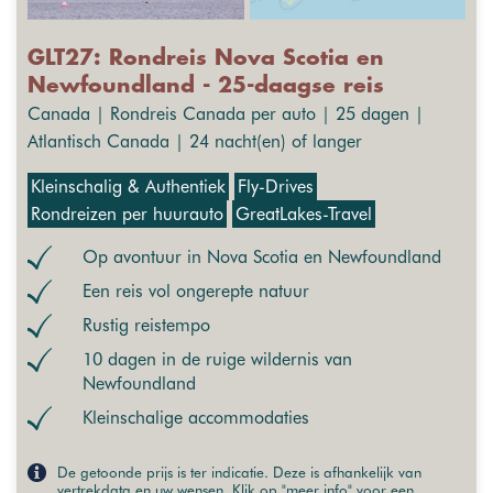
GLT27: Rondreis Nova Scotia en
Newfoundland - 25-daagse reis
Canada | Rondreis Canada per auto | 25 dagen |
Atlantisch Canada | 24 nacht(en) of langer
Kleinschalig & Authentiek
Fly-Drives
Rondreizen per huurauto
GreatLakes-Travel
Op avontuur in Nova Scotia en Newfoundland
Een reis vol ongerepte natuur
Rustig reistempo
10 dagen in de ruige wildernis van
Newfoundland
Kleinschalige accommodaties
De getoonde prijs is ter indicatie. Deze is afhankelijk van
vertrekdata en uw wensen. Klik op "meer info" voor een