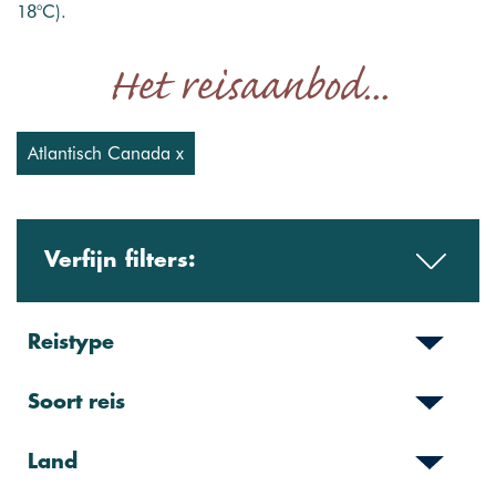
18°C).
Het reisaanbod...
Atlantisch Canada x
Verfijn filters:
Reistype
Soort reis
Land