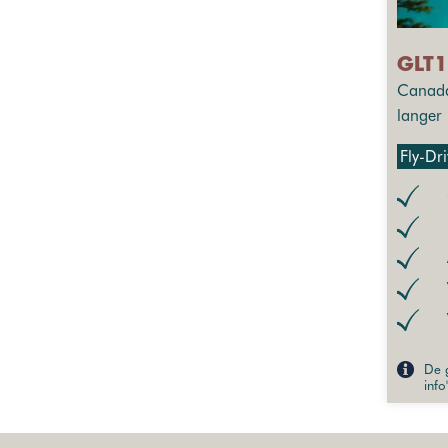
GLT1
Canada
langer
Fly-Dr
De g
info