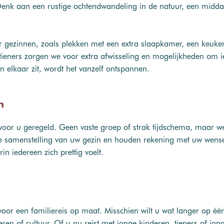
enk aan een rustige ochtendwandeling in de natuur, een middag
 gezinnen, zoals plekken met een extra slaapkamer, een keuken 
tieners zorgen we voor extra afwisseling en mogelijkheden om iet
n elkaar zit, wordt het vanzelf ontspannen.
n
 voor u geregeld. Geen vaste groep of strak tijdschema, maar w
ij de samenstelling van uw gezin en houden rekening met uw wen
n iedereen zich prettig voelt.
oor een familiereis op maat. Misschien wilt u wat langer op één 
ieren of cultuur. Of u nu reist met jonge kinderen, tieners of 