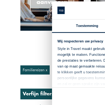
aanvragen
a
Toestemming
Wij respecteren uw privacy
Style in Travel maakt gebrui
mogelijk te maken. Functione
de prestaties te verbeteren. 
van op maat gemaakte reisaan
Familiereizen x
te klikken geeft u toestemmi
persoonlijke gegevens kunnen
en zal er geen sprake zijn v
Verfijn filters: