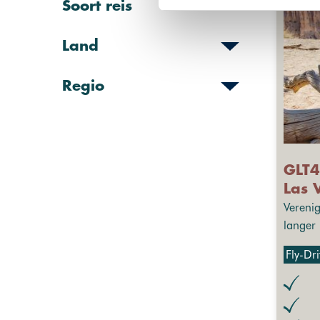
Soort reis
Land
Regio
GLT4
Las 
Vereni
langer
Fly-Dr