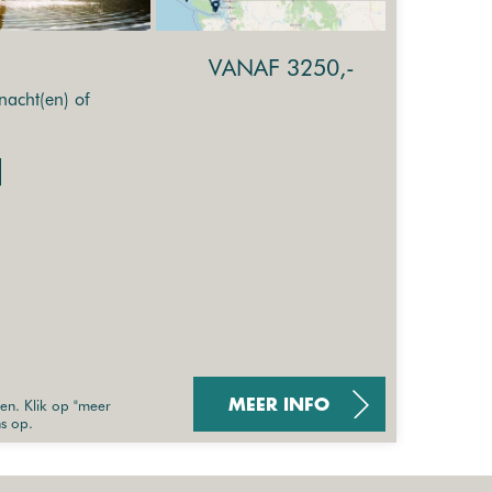
VANAF 3250,-
acht(en) of
sen. Klik op "meer
MEER INFO
ns op.