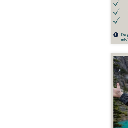
De g
info