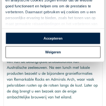
en analytische cookies zorgen ervoor dat de website
Route: Naracoorte – Kangaroo Island, ca. 350 km
goed functioneert en helpen ons om de prestaties te
inclusief ferry
verbeteren. Daarnaast gebruiken wij cookies om u een
persoonlijke ervaring te bieden, zoals het tonen van op
Overnachting: Kangaroo Island
maat gemaakte reisaanbiedingen en het verbeteren van
de interactie met o.a. social media. Door op
“Accepteren” te klikken geeft u toestemming voor het
Accepteren
Dag 11: Kangaroo Island
plaatsen van alle hierboven beschreven cookies en
technologieën, waarmee persoonlijke gegevens kunnen
Vandaag staat volledig in het teken van de natuur van
Weigeren
worden verzameld. Indien u kiest voor “Weigeren”
Kangaroo Island. Bij Seal Bay Conservation Park ziet u
plaatsen wij enkel functionele cookies, en zal er geen
een van de belangrijkste broedkolonies van
sprake zijn van gepersonaliseerde content.
Australische zeeleeuwen. Na een lunch met lokale
producten bezoekt u de bijzondere granietformaties
van Remarkable Rocks en Admirals Arch, waar vaak
pelsrobben rusten op de rotsen langs de kust. Later op
de dag brengt u een bezoek aan de enige
ambachtelijke brouwerij van het eiland.