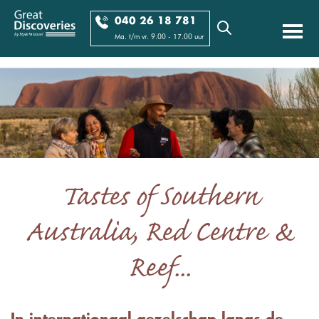
040 26 18 781
Ma. t/m vr. 9.00 - 17.00 uur
Tastes of Southern
Australia, Red Centre &
Reef...