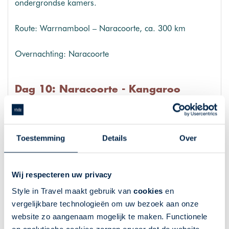
ondergrondse kamers.
Route: Warrnambool – Naracoorte, ca. 300 km
Overnachting: Naracoorte
Dag 10: Naracoorte - Kangaroo
Island
Via de Fleurieu Peninsula reist u naar Victor Harbor,
een kustplaats aan de zuidkust van South Australia.
Toestemming
Details
Over
Daarna steekt u per ferry over naar Kangaroo Island,
een van de meest bijzondere natuurgebieden van
Wij respecteren uw privacy
Australië. Het eiland staat bekend om zijn gevarieerde
landschappen en grote aantallen inheemse dieren,
Style in Travel maakt gebruik van
cookies
en
waaronder kangoeroes, koala's, zeeleeuwen en diverse
vergelijkbare technologieën om uw bezoek aan onze
vogelsoorten. Uw eindbestemming is Kingscote.
website zo aangenaam mogelijk te maken. Functionele