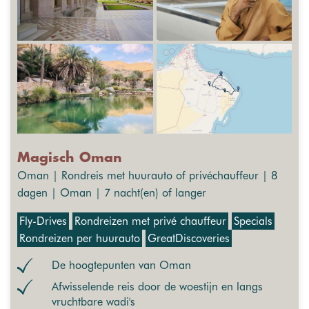
Magisch Oman
Oman | Rondreis met huurauto of privéchauffeur | 8
dagen | Oman | 7 nacht(en) of langer
Fly-Drives
Rondreizen met privé chauffeur
Specials
Rondreizen per huurauto
GreatDiscoveries
De hoogtepunten van Oman
Afwisselende reis door de woestijn en langs
vruchtbare wadi's