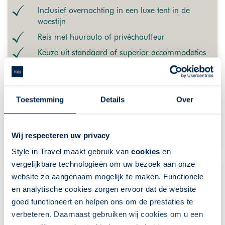
Inclusief overnachting in een luxe tent in de
woestijn
Reis met huurauto of privéchauffeur
Keuze uit standaard of superior accommodaties
De getoonde prijs is ter indicatie. Deze is afhankelijk van
vertrekdata en uw wensen. Klik op "meer info" voor een
uitgebreider overzicht van indicatieprijzen, of neem contact met
Toestemming
Details
Over
ons op.
VANAF 1961,-
MEER INFO
Wij respecteren uw privacy
Style in Travel maakt gebruik van
cookies
en
vergelijkbare technologieën om uw bezoek aan onze
website zo aangenaam mogelijk te maken. Functionele
en analytische cookies zorgen ervoor dat de website
goed functioneert en helpen ons om de prestaties te
verbeteren. Daarnaast gebruiken wij cookies om u een