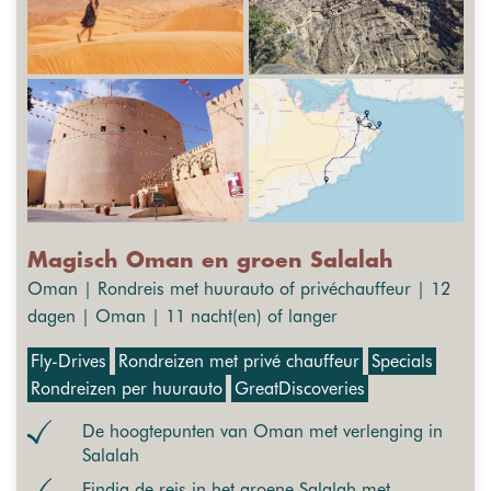
Magisch Oman en groen Salalah
Oman | Rondreis met huurauto of privéchauffeur | 12
dagen | Oman | 11 nacht(en) of langer
Fly-Drives
Rondreizen met privé chauffeur
Specials
Rondreizen per huurauto
GreatDiscoveries
De hoogtepunten van Oman met verlenging in
Salalah
Eindig de reis in het groene Salalah met