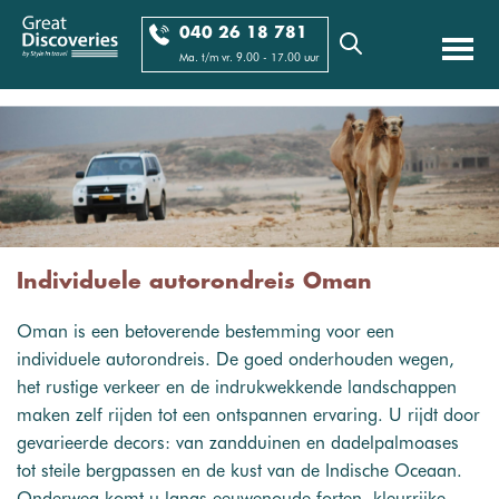
040 26 18 781
Ma. t/m vr. 9.00 - 17.00 uur
Individuele autorondreis Oman
Oman is een betoverende bestemming voor een
individuele autorondreis. De goed onderhouden wegen,
het rustige verkeer en de indrukwekkende landschappen
maken zelf rijden tot een ontspannen ervaring. U rijdt door
gevarieerde decors: van zandduinen en dadelpalmoases
tot steile bergpassen en de kust van de Indische Oceaan.
Onderweg komt u langs eeuwenoude forten, kleurrijke