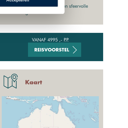
Overnachting in hotels en sfeervolle
cottages
VANAF 4995 ,- P.P.
REISVOORSTEL
Kaart