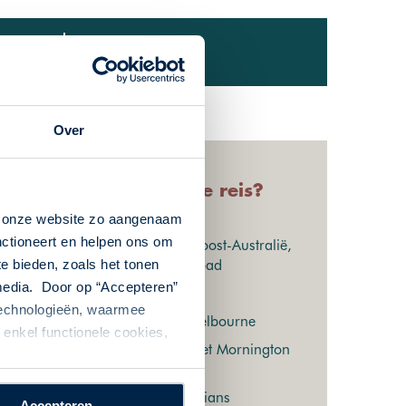
nde info
Over
Waarom deze reis?
n onze website zo aangenaam
nctioneert en helpen ons om
Hoogtepunten van Zuidoost-Australië,
te bieden, zoals het tonen
incl. de Great Ocean Road
 media. Door op “Accepteren”
Inclusief Dubai
 technologieën, waarmee
Cultuur in Sydney en Melbourne
enkel functionele cookies,
Geniet van de rust op het Mornington
Peninsula
Wandel door de Grampians
Accepteren