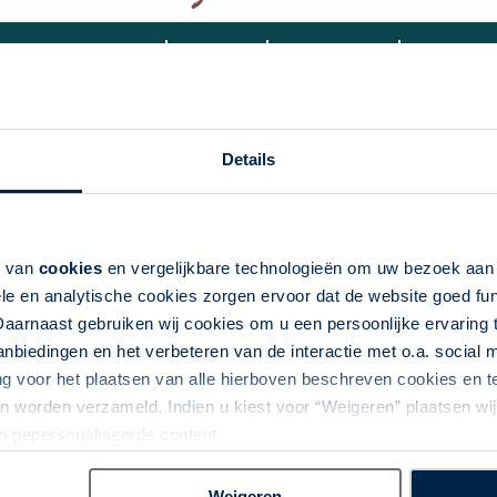
Accommodatie(s)
Vervoer
Inbegrepen
Aanvulle
Details
doost-Australië
k van
cookies
en vergelijkbare technologieën om uw bezoek aa
ey, waarna u naar de Blue Mountains rijdt. Via de kust van
le en analytische cookies zorgen ervoor dat de website goed fu
nal Park, komt u bij het mooie en rustige Wilsons
Daarnaast gebruiken wij cookies om u een persoonlijke ervaring 
e hoogtepunten, voordat het Mornington Peninsula en de
biedingen en het verbeteren van de interactie met o.a. social
n. U sluit de reis af in The Grampians, naar onze
ng voor het plaatsen van alle hierboven beschreven cookies en
alië. De reis is inclusief een stopover in Dubai op de
 worden verzameld. Indien u kiest voor “Weigeren” plaatsen wij 
an gepersonaliseerde content.
Weigeren