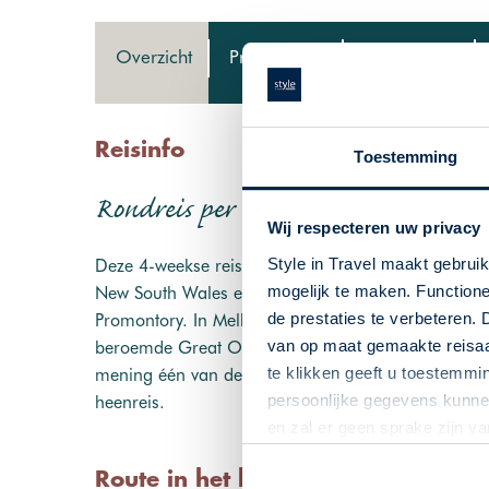
Overzicht
Programma
Reisvoorstel
Reisinfo
Toestemming
Rondreis per auto | 27 dagen | Zui
Wij respecteren uw privacy
Style in Travel maakt gebrui
Deze 4-weekse reis begint met een verblijf in Sydn
mogelijk te maken. Functione
New South Wales en de bergen van Kosciuszko Natio
de prestaties te verbeteren. 
Promontory. In Melbourne geniet u van de culturel
van op maat gemaakte reisaan
beroemde Great Ocean Road op het programma staa
te klikken geeft u toestemmi
mening één van de mooiste natuurgebieden van Austr
persoonlijke gegevens kunnen
heenreis.
en zal er geen sprake zijn v
Route in het kort