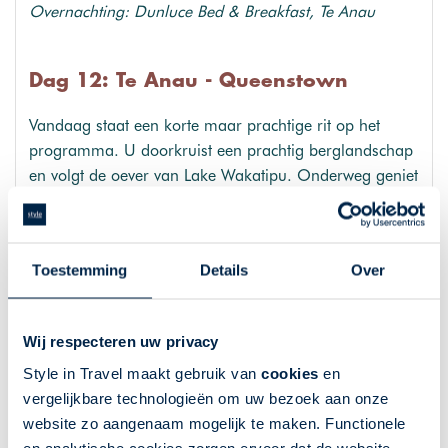
Overnachting: Dunluce Bed & Breakfast, Te Anau
Dag 12: Te Anau - Queenstown
Vandaag staat een korte maar prachtige rit op het
programma. U doorkruist een prachtig berglandschap
en volgt de oever van Lake Wakatipu. Onderweg geniet
u van het ene mooie uitzicht na het andere. Heldere
rivieren doorkruizen het gebied, een populaire plek
voor vissers.
Toestemming
Details
Over
Route: Te Anau - Queenstown, 170 km
Overnachting: Browns Boutique Hotel, Queenstown
Wij respecteren uw privacy
Style in Travel maakt gebruik van
cookies
en
Dag 13: Queenstown
vergelijkbare technologieën om uw bezoek aan onze
website zo aangenaam mogelijk te maken. Functionele
Vandaag heeft u alle tijd om Queenstown in uw eigen