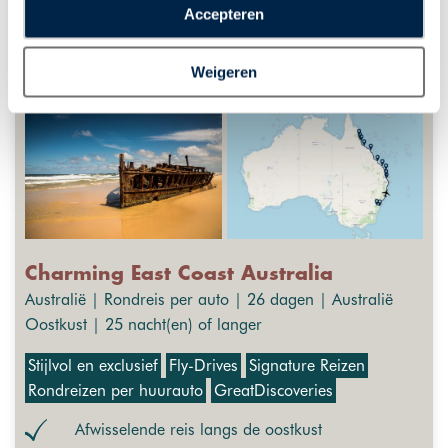
“Accepteren” te klikken geeft u toestemming voor het
Accepteren
plaatsen van alle hierboven beschreven cookies en
technologieën, waarmee persoonlijke gegevens kunnen
Weigeren
worden verzameld. Indien u kiest voor “Weigeren”
plaatsen wij enkel functionele cookies, en zal er geen
sprake zijn van gepersonaliseerde content.
Charming East Coast Australia
Australië | Rondreis per auto | 26 dagen | Australië
Oostkust | 25 nacht(en) of langer
Stijlvol en exclusief
Fly-Drives
Signature Reizen
Rondreizen per huurauto
GreatDiscoveries
Afwisselende reis langs de oostkust