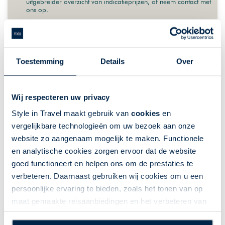
uitgebreider overzicht van indicatieprijzen, of neem contact met
ons op.
VANAF 8875,-
MEER INFO
Toestemming
Details
Over
Wij respecteren uw privacy
Style in Travel maakt gebruik van
cookies
en
vergelijkbare technologieën om uw bezoek aan onze
website zo aangenaam mogelijk te maken. Functionele
en analytische cookies zorgen ervoor dat de website
goed functioneert en helpen ons om de prestaties te
verbeteren. Daarnaast gebruiken wij cookies om u een
persoonlijke ervaring te bieden, zoals het tonen van op
maat gemaakte reisaanbiedingen en het verbeteren van
de interactie met o.a. social media. Door op