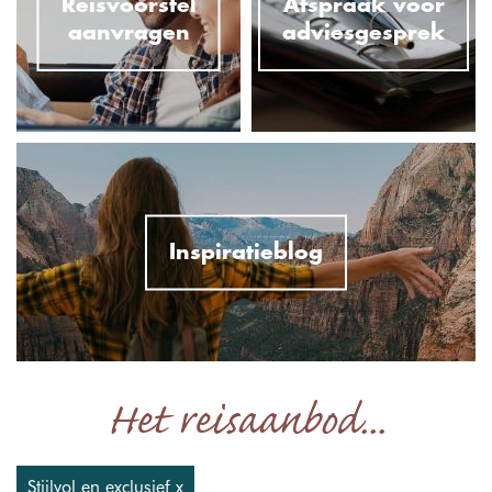
Reisvoorstel
Afspraak voor
aanvragen
adviesgesprek
Inspiratieblog
Het reisaanbod...
Stijlvol en exclusief x