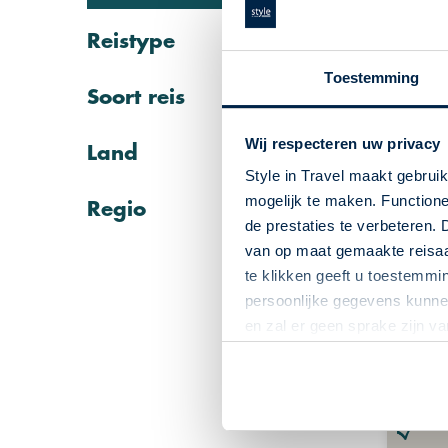
Reistype
Toestemming
Soort reis
Wij respecteren uw privacy
Land
Style in Travel maakt gebrui
mogelijk te maken. Functione
Regio
de prestaties te verbeteren. 
van op maat gemaakte reisaan
Zuid
te klikken geeft u toestemmi
Drak
persoonlijke gegevens kunnen
Zuid-Af
en zal er geen sprake zijn v
Kleins
GreatD