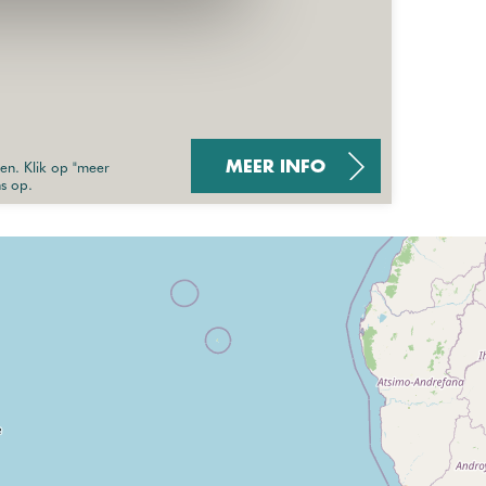
sen. Klik op "meer
MEER INFO
ns op.