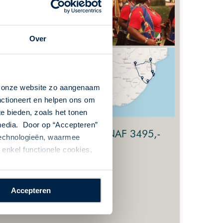
Over
n onze website zo aangenaam
nctioneert en helpen ons om
te bieden, zoals het tonen
 media. Door op “Accepteren”
VANAF 3495,-
 technologieën, waarmee
enkel functionele cookies,
n) of langer
Accepteren