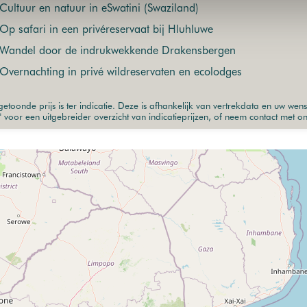
Cultuur en natuur in eSwatini (Swaziland)
Op safari in een privéreservaat bij Hluhluwe
Wandel door de indrukwekkende Drakensbergen
Overnachting in privé wildreservaten en ecolodges
etoonde prijs is ter indicatie. Deze is afhankelijk van vertrekdata en uw wen
" voor een uitgebreider overzicht van indicatieprijzen, of neem contact met o