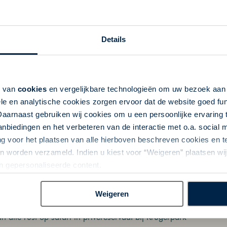
Details
k van
cookies
en vergelijkbare technologieën om uw bezoek aa
le en analytische cookies zorgen ervoor dat de website goed fu
Daarnaast gebruiken wij cookies om u een persoonlijke ervaring 
biedingen en het verbeteren van de interactie met o.a. social
-Afrika: Krugerpark, Kwazulu Natal en
ng voor het plaatsen van alle hierboven beschreven cookies en
ensbergen
 worden verzameld. Indien u kiest voor “Weigeren” plaatsen wij 
rika | Rondreis per auto | 16 dagen | Zuid-Afrika | 15 nacht(e
an gepersonaliseerde content.
chalig & Authentiek
Fly-Drives
Safari
Rondreizen per huurauto
Weigeren
iscoveries
In alle rust op safari in privéreservaat bij Krugerpark