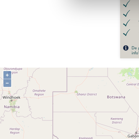
De g
info
+
−