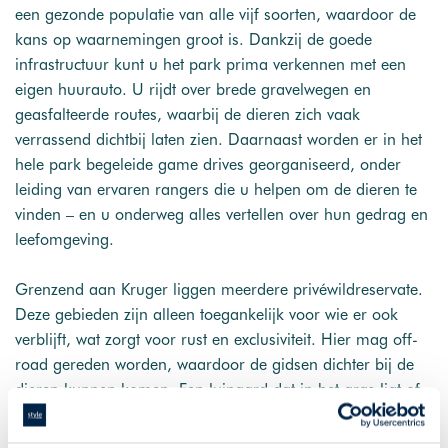
een gezonde populatie van alle vijf soorten, waardoor de
kans op waarnemingen groot is. Dankzij de goede
infrastructuur kunt u het park prima verkennen met een
eigen huurauto. U rijdt over brede gravelwegen en
geasfalteerde routes, waarbij de dieren zich vaak
verrassend dichtbij laten zien. Daarnaast worden er in het
hele park begeleide game drives georganiseerd, onder
leiding van ervaren rangers die u helpen om de dieren te
vinden – en u onderweg alles vertellen over hun gedrag en
leefomgeving.
Grenzend aan Kruger liggen meerdere privéwildreservate.
Deze gebieden zijn alleen toegankelijk voor wie er ook
verblijft, wat zorgt voor rust en exclusiviteit. Hier mag off-
road gereden worden, waardoor de gidsen dichter bij de
dieren kunnen komen. Een luipaard dat in het gras ligt of
een groep leeuwen die net een prooi heeft geslagen: in
deze reservaten beleeft u het van dichtbij, zonder drukte.