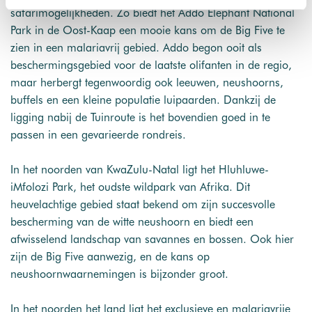
plaatsen wij enkel functionele cookies, en zal er geen
safarimogelijkheden. Zo biedt het Addo Elephant National
sprake zijn van gepersonaliseerde content.
Park in de Oost-Kaap een mooie kans om de Big Five te
zien in een malariavrij gebied. Addo begon ooit als
beschermingsgebied voor de laatste olifanten in de regio,
maar herbergt tegenwoordig ook leeuwen, neushoorns,
buffels en een kleine populatie luipaarden. Dankzij de
ligging nabij de Tuinroute is het bovendien goed in te
passen in een gevarieerde rondreis.
In het noorden van KwaZulu-Natal ligt het Hluhluwe-
iMfolozi Park, het oudste wildpark van Afrika. Dit
heuvelachtige gebied staat bekend om zijn succesvolle
bescherming van de witte neushoorn en biedt een
afwisselend landschap van savannes en bossen. Ook hier
zijn de Big Five aanwezig, en de kans op
neushoornwaarnemingen is bijzonder groot.
In het noorden het land ligt het exclusieve en malariavrije