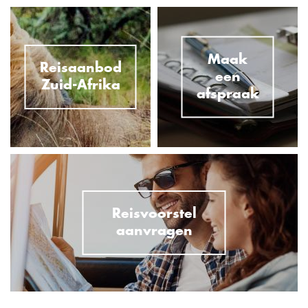
Maak
Reisaanbod
een
Zuid-Afrika
afspraak
Reisvoorstel
aanvragen