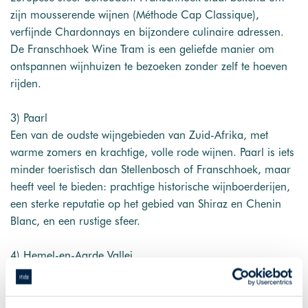
zijn mousserende wijnen (Méthode Cap Classique),
verfijnde Chardonnays en bijzondere culinaire adressen.
De Franschhoek Wine Tram is een geliefde manier om
ontspannen wijnhuizen te bezoeken zonder zelf te hoeven
rijden.
3) Paarl
Een van de oudste wijngebieden van Zuid-Afrika, met
warme zomers en krachtige, volle rode wijnen. Paarl is iets
minder toeristisch dan Stellenbosch of Franschhoek, maar
heeft veel te bieden: prachtige historische wijnboerderijen,
een sterke reputatie op het gebied van Shiraz en Chenin
Blanc, en een rustige sfeer.
4) Hemel-en-Aarde Vallei
Vlak bij het kustplaatsje Hermanus ligt deze relatief jonge,
maar internationaal geprezen wijnstreek. Door de
nabijheid van de oceaan zijn de omstandigheden ideaal