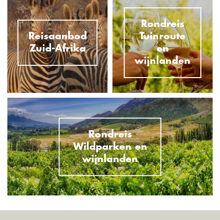
Rondreis
Reisaanbod
Tuinroute
Zuid-Afrika
en
wijnlanden
Rondreis
Wildparken en
wijnlanden