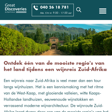
040 26 18 781
Ma. t/m vr. 9.00 - 17.00 uur
Ontdek één van de mooiste regio's van
het land tijdens een wijnreis Zuid-Afrika
Een wijnreis naar Zuid-Afrika is veel meer dan een tour
langs wijnhuizen. Het is een kennismaking met het ritme
van de West-Kaap, met glooiende valleien, witte Kaaps-
Hollandse landhuizen, eeuwenoude wijnstokken en
verrassend moderne wijnarchitectuur. De wijnroute Zuid-
Afrika loopt dwars door een van de mooiste regio’s van het