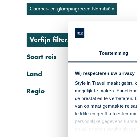
Camper- en glampingreizen Namibië x
Verfijn filters:
Toestemming
Soort reis
Wij respecteren uw privacy
Land
Style in Travel maakt gebrui
Regio
mogelijk te maken. Functione
de prestaties te verbeteren. 
van op maat gemaakte reisaan
te klikken geeft u toestemmi
persoonlijke gegevens kunnen
Rond
en zal er geen sprake zijn v
Namibi