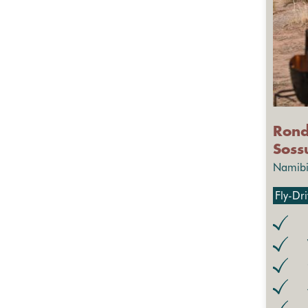
Rond
Soss
Namibi
Fly-Dr