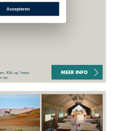
Accepteren
overies
sen. Klik op "meer
MEER INFO
ns op.