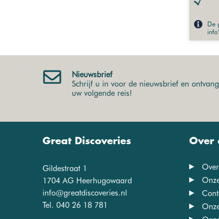
De g
info
Nieuwsbrief
Schrijf u in voor de nieuwsbrief en ontvang 
uw volgende reis!
Great Discoveries
Over 
Over
Gildestraat 1
Onze
1704 AG Heerhugowaard
info@greatdiscoveries.nl
Cont
Tel. 040 26 18 781
Onze