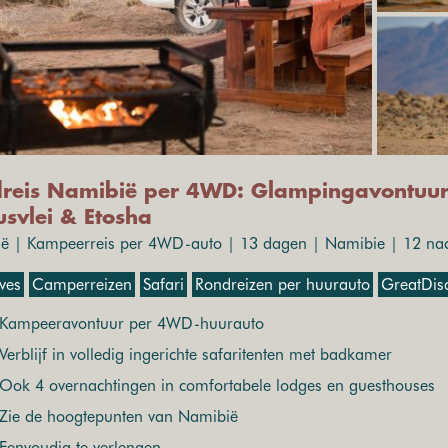
reis Namibië per 4WD: Glampingavontuur
usvlei & Etosha
ë | Kampeerreis per 4WD-auto | 13 dagen | Namibie | 12 nach
ives
Camperreizen
Safari
Rondreizen per huurauto
GreatDisc
Kampeeravontuur per 4WD-huurauto
Verblijf in volledig ingerichte safaritenten met badkamer
Ook 4 overnachtingen in comfortabele lodges en guesthouses
Zie de hoogtepunten van Namibië
Eenvoudig te verlengen