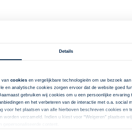
Details
k van
cookies
en vergelijkbare technologieën om uw bezoek aa
le en analytische cookies zorgen ervoor dat de website goed fu
Daarnaast gebruiken wij cookies om u een persoonlijke ervaring 
biedingen en het verbeteren van de interactie met o.a. social
ng voor het plaatsen van alle hierboven beschreven cookies en
 worden verzameld. Indien u kiest voor “Weigeren” plaatsen wij 
reis Ontdek Namibië Camperavontuur
an gepersonaliseerde content.
ë | Camperreis per 4WD-camper | 13 dagen | Namibie | 12 na