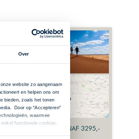
Over
n onze website zo aangenaam
nctioneert en helpen ons om
te bieden, zoals het tonen
 media. Door op “Accepteren”
 technologieën, waarmee
enkel functionele cookies,
VANAF 3295,-
cht(en) of langer