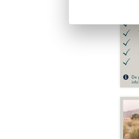
Fly-Dr
De g
info