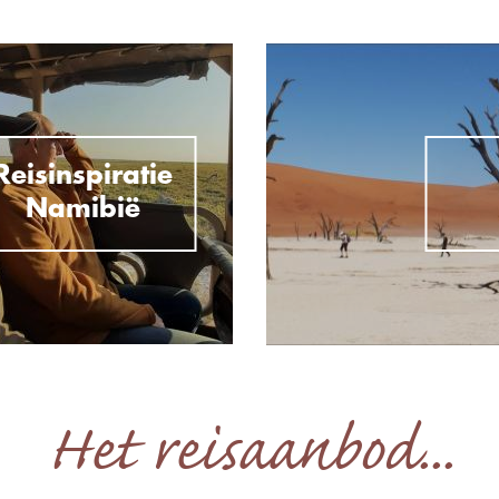
Reisinspiratie
Namibië
Het reisaanbod...