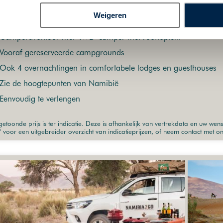
Weigeren
ives
Camperreizen
Safari
Rondreizen per huurauto
GreatDisc
Camperavontuur met 4WD-camper met rooftoptent
Vooraf gereserveerde campgrounds
Ook 4 overnachtingen in comfortabele lodges en guesthouses
Zie de hoogtepunten van Namibië
Eenvoudig te verlengen
etoonde prijs is ter indicatie. Deze is afhankelijk van vertrekdata en uw wen
" voor een uitgebreider overzicht van indicatieprijzen, of neem contact met o