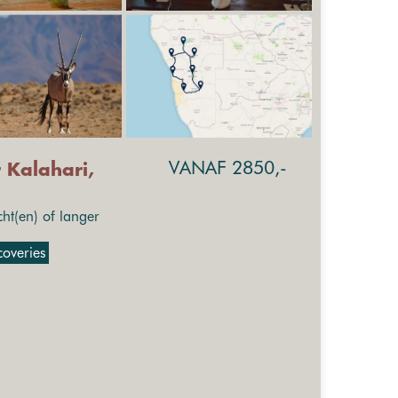
VANAF 2850,-
 Kalahari,
t(en) of langer
overies